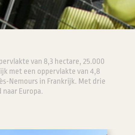
ervlakte van 8,3 hectare, 25.000
ijk met een oppervlakte van 4,8
ès-Nemours in Frankrijk. Met drie
d naar Europa.