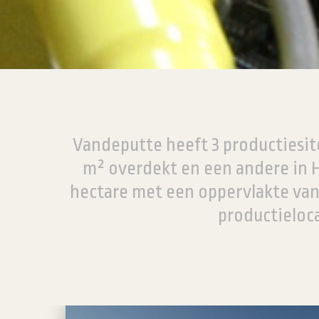
Vandeputte heeft 3 productiesit
m² overdekt en een andere in H
hectare met een oppervlakte van 
productieloca