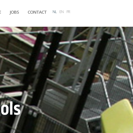
E
JOBS
CONTACT
NL
EN
FR
ols