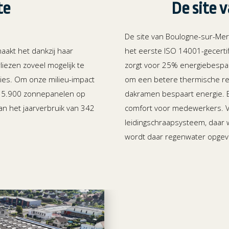
te
De site 
De site van Boulogne-sur-Mer
aakt het dankzij haar
het eerste ISO 14001-gecerti
liezen zoveel mogelijk te
zorgt voor 25% energiebespar
cties. Om onze milieu-impact
om een betere thermische reg
te 5.900 zonnepanelen op
dakramen bespaart energie. E
an het jaarverbruik van 342
comfort voor medewerkers. Vo
leidingschraapsysteem, daar 
wordt daar regenwater opgev