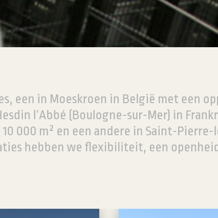
es, een in Moeskroen in België met een opp
esdin l’Abbé (Boulogne-sur-Mer) in Frankr
10 000 m² en een andere in Saint-Pierre-l
ties hebben we flexibiliteit, een openhei